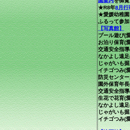
園案内
を御覧
★R8年
8月
★
愛媛幼稚園
ふるって参加
【写真館】
プール遊び(
お泊り保育(
交通安全指導
なかよし遠足
じゃがいも掘
イチゴつみ(
防災センター
園外保育年長
交通安全指導
生花で花育(
なかよし遠足
じゃがいも掘
イチゴつみ(