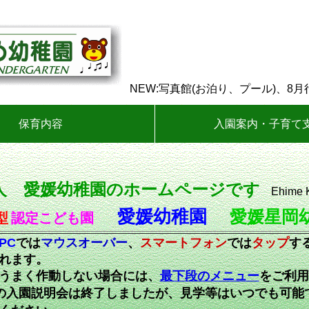
NEW:写真館(お泊り、プール)、8
保育内容
入園案内・子育て
人 愛媛幼稚園のホームページです
Ehime Ki
愛媛幼稚園
愛媛星岡
型
認定こども園
PC
では
マウスオーバー
、
スマートフォン
では
タップ
す
れます。
うまく作動しない場合には、
最下段のメニュー
をご利用
の入園説明会は終了しましたが、見学等はいつでも可能