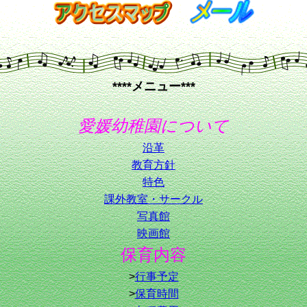
****メニュー***
愛媛幼稚園について
沿革
教育方針
特色
課外教室・サークル
写真館
映画館
保育内容
>
行事予定
>
保育時間