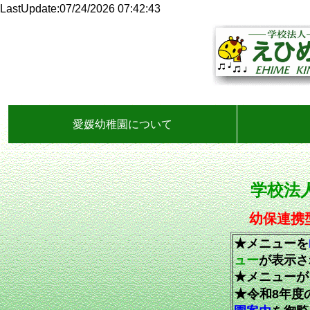
LastUpdate:07/24/2026 07:42:43
愛媛幼稚園について
学校法
幼保連携
★メニューを
ュー
が表示さ
★メニューが
★
令和8年度